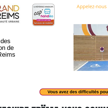
Appelez-nous
03 52 74 51 51​​
 des
on de
Reims
Vous avez des difficultés pou