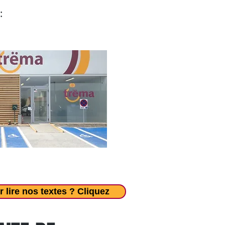
:
r lire nos textes ? Cliquez