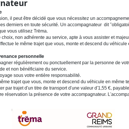
gnateur
e
ion, il peut être décidé que vous nécessitez un accompagnement
ces derniers en toute sécurité. Un accompagnateur dit "obligatoi
ue vous utilisez Trëma.
e choix, non adhérente au service, apte à vous assister et majeu
effectue le même trajet que vous, monte et descend du véhicul
enance personnelle
gner régulièrement ou ponctuellement par la personne de votr
de et non bénéficiaire du service.
i voyage sous votre entière responsabilité.
même trajet que vous, monte et descend du véhicule en même t
r par trajet d'un titre de transport d'une valeur d'1,55 €, payab
tre réservation la présence de votre accompagnateur. L'accompa