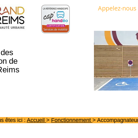
Appelez-nous
03 52 74 51 51​​
 des
on de
Reims
s êtes ici :
Accueil
>
Fonctionnement
> Accompagnateu