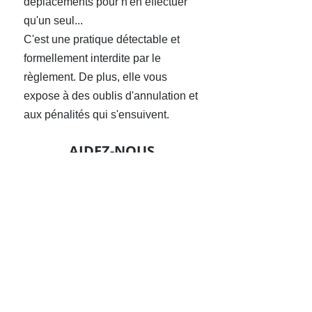
déplacements pour n'en effectuer
qu'un seul...
C'est une pratique détectable et
formellement interdite par le
règlement. De plus, elle vous
expose à des oublis d'annulation et
aux pénalités qui s'ensuivent.
AIDEZ-NOUS
Nous faisons tous nos efforts pour
satisfaire toutes les demandes,
dans la limite des moyens humains
et matériels qui sont alloués au
service.
Près de 3 réservations
sur 10 sont annulées,
pour la
plupart dans les 3 jours précédant
le déplacement. Cela représente