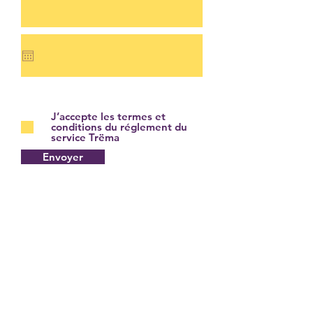
J’accepte les termes et
conditions du réglement du
service Trëma
Envoyer
Contacts
Adresse : 6 rue Nicolas Appert, 51430
TINQUEUX
Horaires (tél.) : 9h00/18h00 sauf
Samedi 9h00/12h00 - Dimanche et JF :
fermeture hebdomadaire