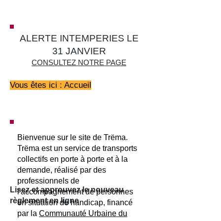
ALERTE INTEMPERIES LE
31 JANVIER
CONSULTEZ NOTRE PAGE
Vous êtes ici : Accueil
Bienvenue sur le site de Trëma.
Trëma est un service de transports
collectifs en porte à porte et à la
demande, réalisé par des
professionnels de
Lisez et approuvez le nouveau
l'accompagnement de personnes
règlement en ligne
en situation de handicap, financé
par la
Communauté Urbaine du